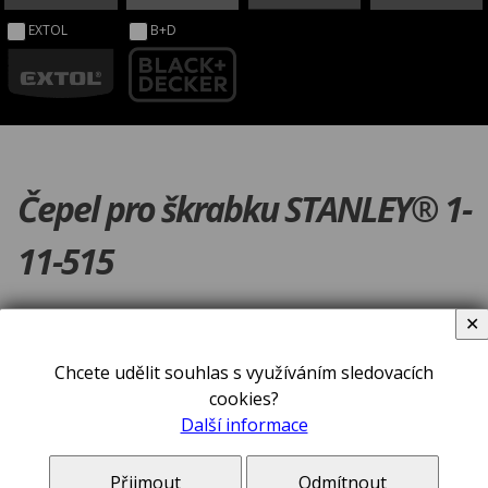
EXTOL
B+D
Čepel pro škrabku STANLEY® 1-
11-515
✕
Chcete udělit souhlas s využíváním sledovacích
cookies?
Další informace
Přijmout
Odmítnout