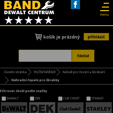
Facebook
menu
košík je prázdný
přihlásit
Úvodní stránka
RUČNÍ NÁŘADÍ
Nářadí pro řezání a škrábání
Náhradní čepele pro škrabky
Filtrovat zboží podle značky
DeWALT
DEK
CUB CADET
STANLEY