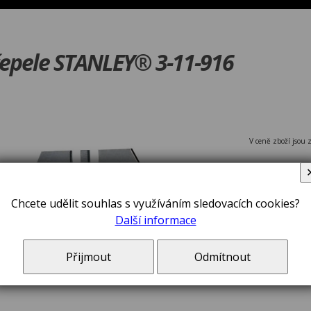
epele STANLEY® 3-11-916
V ceně zboží jsou 
Chcete udělit souhlas s využíváním sledovacích cookies?
Další informace
Přijmout
Odmítnout
Čepele náhr