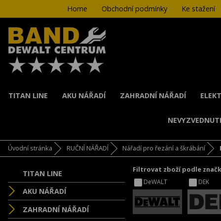
Home
Obchodní podmínky
Ke stažení
TITAN LINE
AKU NÁŘADÍ
ZAHRADNÍ NÁŘADÍ
ELEKT
NEVYZVEDNUT
Úvodní stránka
RUČNÍ NÁŘADÍ
Nářadí pro řezání a škrábání
Filtrovat zboží podle znač
TITAN LINE
DeWALT
DEK
AKU NÁŘADÍ
ZAHRADNÍ NÁŘADÍ