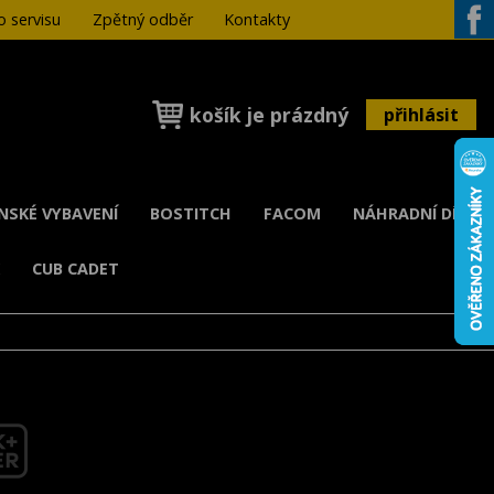
 servisu
Zpětný odběr
Kontakty
Face
košík je prázdný
přihlásit
ENSKÉ VYBAVENÍ
BOSTITCH
FACOM
NÁHRADNÍ DÍLY
K
CUB CADET