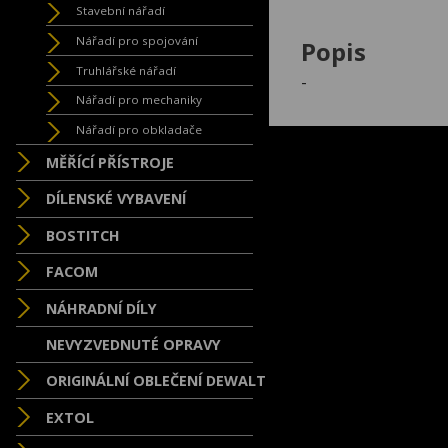
Stavební nářadí
Nářadí pro spojování
Popis
Truhlářské nářadí
-
Nářadí pro mechaniky
Nářadí pro obkladače
MĚŘÍCÍ PŘÍSTROJE
DÍLENSKÉ VYBAVENÍ
BOSTITCH
FACOM
NÁHRADNÍ DÍLY
NEVYZVEDNUTÉ OPRAVY
ORIGINÁLNÍ OBLEČENÍ DEWALT
EXTOL