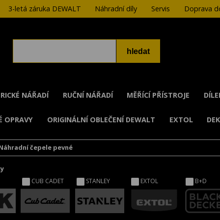
3-letá záruka DEWALT
Náhradní díly
Servis
Doprava do
RICKÉ NÁŘADÍ
RUČNÍ NÁŘADÍ
MĚŘÍCÍ PŘÍSTROJE
DÍL
É OPRAVY
ORIGINÁLNÍ OBLEČENÍ DEWALT
EXTOL
DE
Náhradní čepele pevné
ky
CUB CADET
STANLEY
EXTOL
B+D