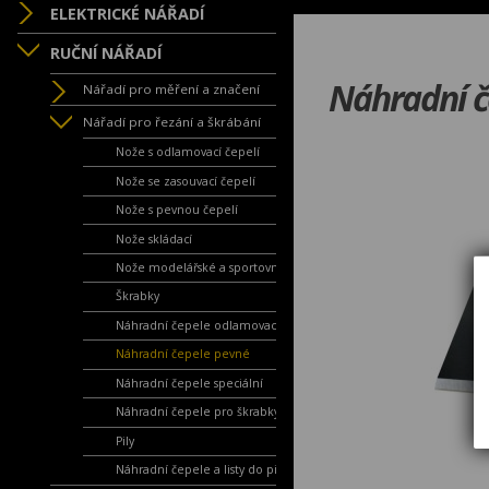
ELEKTRICKÉ NÁŘADÍ
RUČNÍ NÁŘADÍ
Náhradní č
Nářadí pro měření a značení
Nářadí pro řezání a škrábání
Nože s odlamovací čepelí
Nože se zasouvací čepelí
Nože s pevnou čepelí
Nože skládací
Nože modelářské a sportovní
Škrabky
Náhradní čepele odlamovací
Náhradní čepele pevné
Náhradní čepele speciální
Náhradní čepele pro škrabky
Pily
Náhradní čepele a listy do pil