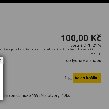
100,00 Kč
včetně DPH 21 %
započteny poplatky na likvidaci elektroodpadu a autorské odměny, pokud se na toto zboží
vztahují.
do týdne v e-shopu
✕
ks
adní řemeslnické 1992N s otvory, 10ks