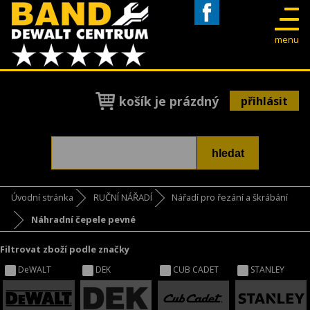
Facebook
menu
košík je prázdný
přihlásit
Úvodní stránka
RUČNÍ NÁŘADÍ
Nářadí pro řezání a škrábání
Náhradní čepele pevné
Filtrovat zboží podle značky
DeWALT
DEK
CUB CADET
STANLEY