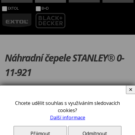
EXTOL
B+D
Náhradní čepele STANLEY® 0-
11-921
✕
Chcete udělit souhlas s využíváním sledovacích
cookies?
Další informace
Přijmout
Odmítnout