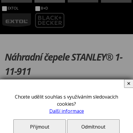
EXTOL
B+D
Náhradní čepele STANLEY® 1-
11-911
✕
Chcete udělit souhlas s využíváním sledovacích
cookies?
Další informace
Přijmout
Odmítnout