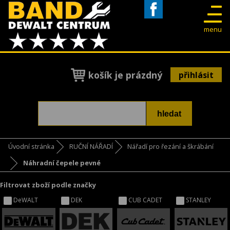
Facebook
menu
košík je prázdný
přihlásit
Úvodní stránka
RUČNÍ NÁŘADÍ
Nářadí pro řezání a škrábání
Náhradní čepele pevné
Filtrovat zboží podle značky
DeWALT
DEK
CUB CADET
STANLEY