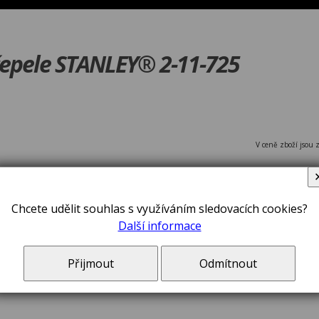
epele STANLEY® 2-11-725
V ceně zboží jsou 
Chcete udělit souhlas s využíváním sledovacích cookies?
Další informace
Přijmout
Odmítnout
Čepele náh