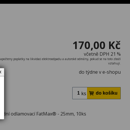
170,00 Kč
včetně DPH 21 %
započteny poplatky na likvidaci elektroodpadu a autorské odměny, pokud se na toto zboží
vztahují.
do týdne v e-shopu
✕
ks
radní odlamovací FatMax® - 25mm, 10ks