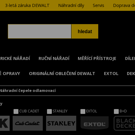
3-letá záruka DEWALT
Náhradní díly
Servis
Doprava do
RICKÉ NÁŘADÍ
RUČNÍ NÁŘADÍ
MĚŘÍCÍ PŘÍSTROJE
DÍL
É OPRAVY
ORIGINÁLNÍ OBLEČENÍ DEWALT
EXTOL
DE
Náhradní čepele odlamovací
ky
CUB CADET
STANLEY
EXTOL
B+D