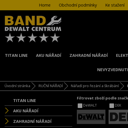
Home
Obchodní podmínky
Ke stažení
TITAN LINE
AKU NÁŘADÍ
ZAHRADNÍ NÁŘADÍ
ELEKT
NEVYZVEDNUT
Úvodní stránka
RUČNÍ NÁŘADÍ
Nářadí pro řezání a škrábání
Filtrovat zboží podle znač
TITAN LINE
DeWALT
DEK
AKU NÁŘADÍ
ZAHRADNÍ NÁŘADÍ