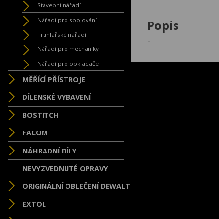
Stavební nářadí
Nářadí pro spojování
Popis
Truhlářské nářadí
-
Nářadí pro mechaniky
Nářadí pro obkladače
MĚŘÍCÍ PŘÍSTROJE
DÍLENSKÉ VYBAVENÍ
BOSTITCH
FACOM
NÁHRADNÍ DÍLY
NEVYZVEDNUTÉ OPRAVY
ORIGINÁLNÍ OBLEČENÍ DEWALT
EXTOL