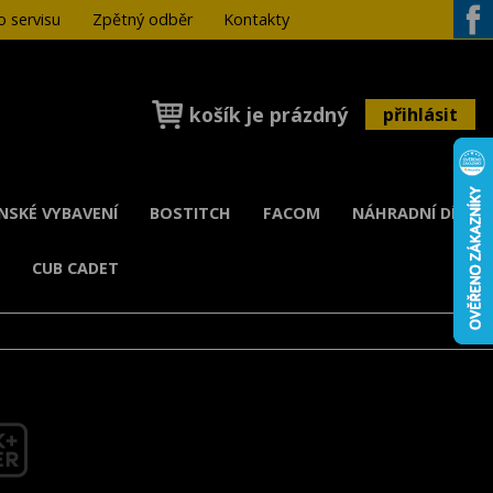
 servisu
Zpětný odběr
Kontakty
Face
košík je prázdný
přihlásit
ENSKÉ VYBAVENÍ
BOSTITCH
FACOM
NÁHRADNÍ DÍLY
K
CUB CADET