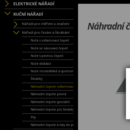
ELEKTRICKÉ NÁŘADÍ
RUČNÍ NÁŘADÍ
Náhradní č
Nářadí pro měření a značení
Nářadí pro řezání a škrábání
Nože s odlamovací čepelí
Nože se zasouvací čepelí
Nože s pevnou čepelí
Nože skládací
Nože modelářské a sportovní
Škrabky
Náhradní čepele odlamovací
Náhradní čepele pevné
Náhradní čepele speciální
Náhradní čepele pro škrabky
Pily
Náhradní čepele a listy do pil