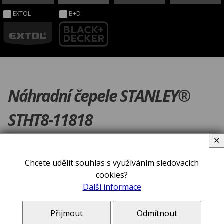
EXTOL
B+D
Náhradní čepele STANLEY®
STHT8-11818
✕
Chcete udělit souhlas s využíváním sledovacích
cookies?
Další informace
Přijmout
Odmítnout