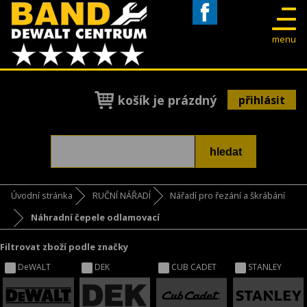
Facebook
menu
košík je prázdný
přihlásit
Úvodní stránka
RUČNÍ NÁŘADÍ
Nářadí pro řezání a škrábání
Náhradní čepele odlamovací
Filtrovat zboží podle značky
DeWALT
DEK
CUB CADET
STANLEY