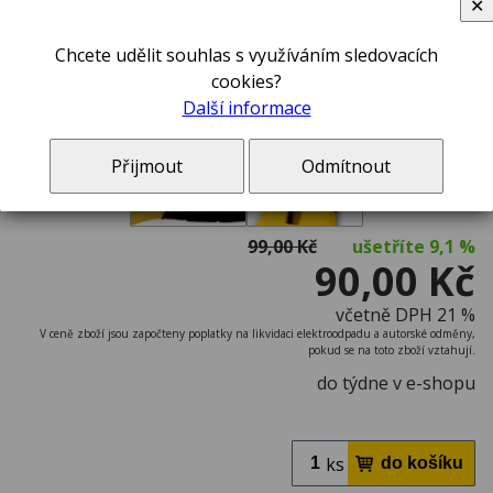
✕
Chcete udělit souhlas s využíváním sledovacích
cookies?
Další informace
Přijmout
Odmítnout
99,00 Kč
ušetříte
9,1 %
90,00 Kč
včetně DPH 21 %
V ceně zboží jsou započteny poplatky na likvidaci elektroodpadu a autorské odměny,
pokud se na toto zboží vztahují.
do týdne v e-shopu
ks