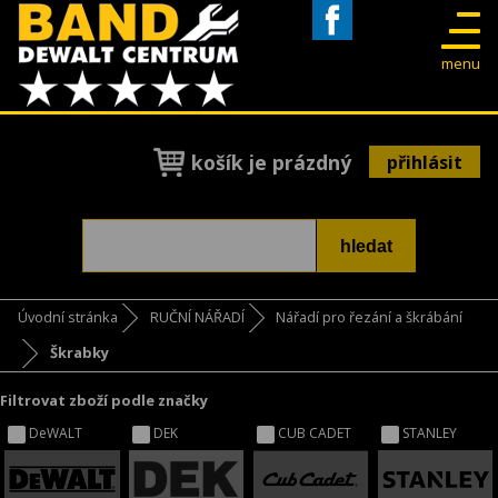
Facebook
menu
košík je prázdný
přihlásit
Úvodní stránka
RUČNÍ NÁŘADÍ
Nářadí pro řezání a škrábání
Škrabky
Filtrovat zboží podle značky
DeWALT
DEK
CUB CADET
STANLEY