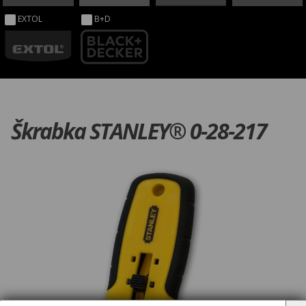
EXTOL
B+D
Škrabka STANLEY® 0-28-217