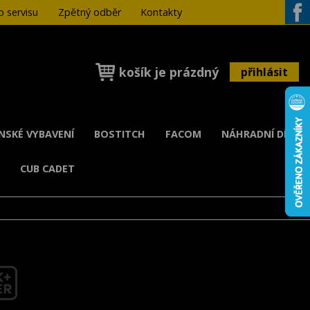
 servisu
Zpětný odběr
Kontakty
Face
košík je prázdný
přihlásit
ENSKÉ VYBAVENÍ
BOSTITCH
FACOM
NÁHRADNÍ DÍLY
K
CUB CADET