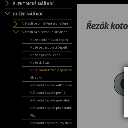
ELEKTRICKÉ NÁŘADÍ
RUČNÍ NÁŘADÍ
Řezák kot
Nářadí pro měření a značení
Nářadí pro řezání a škrábání
Nože s odlamovací čepelí
Nože se zasouvací čepelí
Nože s pevnou čepelí
Nože skládací
Nože modelářské a sportovní
Škrabky
Náhradní čepele odlamovací
Náhradní čepele pevné
Náhradní čepele speciální
Náhradní čepele pro škrabky
Pily
Náhradní čepele a listy do pil