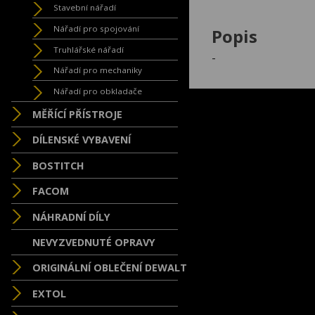
Stavební nářadí
Nářadí pro spojování
Popis
Truhlářské nářadí
-
Nářadí pro mechaniky
Nářadí pro obkladače
MĚŘÍCÍ PŘÍSTROJE
DÍLENSKÉ VYBAVENÍ
BOSTITCH
FACOM
NÁHRADNÍ DÍLY
NEVYZVEDNUTÉ OPRAVY
ORIGINÁLNÍ OBLEČENÍ DEWALT
EXTOL