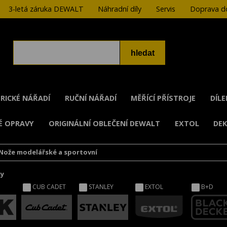
3-letá záruka DEWALT
Náhradní díly
Servis
Doprava do
RICKÉ NÁŘADÍ
RUČNÍ NÁŘADÍ
MĚŘÍCÍ PŘÍSTROJE
DÍL
É OPRAVY
ORIGINÁLNÍ OBLEČENÍ DEWALT
EXTOL
DE
Nože modelářské a sportovní
ky
CUB CADET
STANLEY
EXTOL
B+D