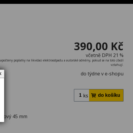
390,00 Kč
včetně DPH 21 %
započteny poplatky na likvidaci elektroodpadu a autorské odměny, pokud se na toto zboží
vztahují.
do týdne v e-shopu
✕
ks
učový 45 mm