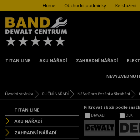
Home
Obchodní podmínky
Ke stažení
TITAN LINE
AKU NÁŘADÍ
ZAHRADNÍ NÁŘADÍ
ELEKT
NEVYZVEDNUT
Úvodní stránka
RUČNÍ NÁŘADÍ
Nářadí pro řezání a škrábání
Filtrovat zboží podle znač
TITAN LINE
DeWALT
DEK
AKU NÁŘADÍ
ZAHRADNÍ NÁŘADÍ