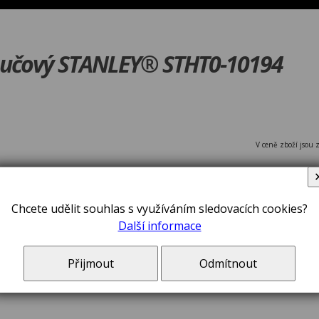
oučový STANLEY® STHT0-10194
V ceně zboží jsou 
Chcete udělit souhlas s využíváním sledovacích cookies?
Další informace
Přijmout
Odmítnout
Řezák koto