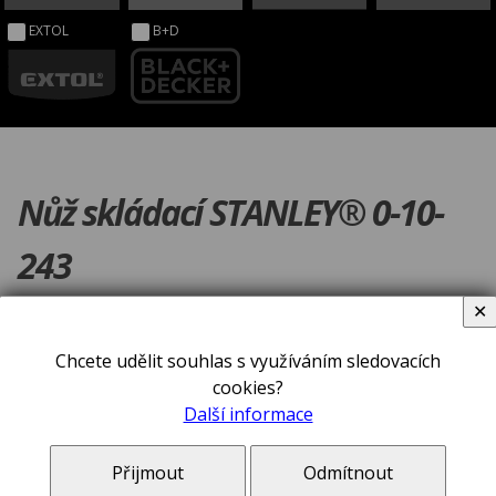
EXTOL
B+D
Nůž skládací STANLEY® 0-10-
243
✕
Chcete udělit souhlas s využíváním sledovacích
cookies?
Další informace
Přijmout
Odmítnout