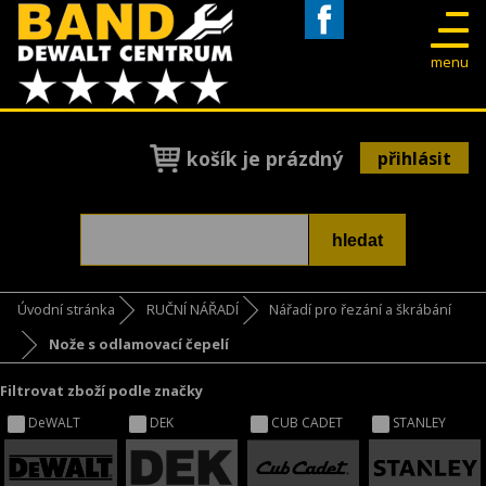
Facebook
menu
košík je prázdný
přihlásit
Úvodní stránka
RUČNÍ NÁŘADÍ
Nářadí pro řezání a škrábání
Nože s odlamovací čepelí
Filtrovat zboží podle značky
DeWALT
DEK
CUB CADET
STANLEY