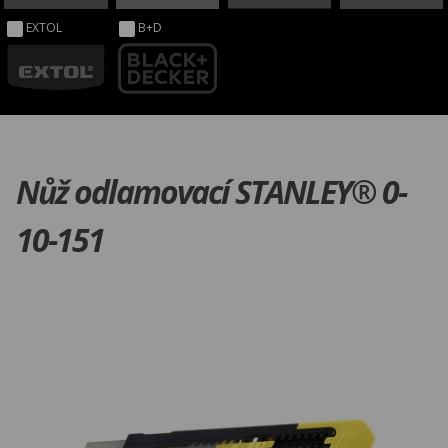
EXTOL
B+D
Nůž odlamovací STANLEY® 0-
10-151