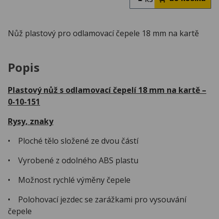
Nůž plastový pro odlamovací čepele 18 mm na kartě
Popis
Plastový nůž s odlamovací čepelí 18 mm na kartě –
0-10-151
Rysy, znaky
• Ploché tělo složené ze dvou částí
• Vyrobené z odolného ABS plastu
• Možnost rychlé výměny čepele
• Polohovací jezdec se zarážkami pro vysouvání
čepele