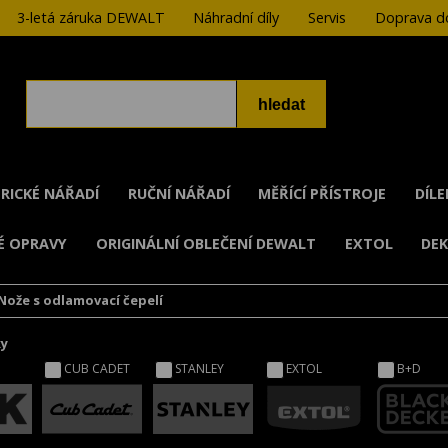
3-letá záruka DEWALT
Náhradní díly
Servis
Doprava do
RICKÉ NÁŘADÍ
RUČNÍ NÁŘADÍ
MĚŘÍCÍ PŘÍSTROJE
DÍL
É OPRAVY
ORIGINÁLNÍ OBLEČENÍ DEWALT
EXTOL
DE
Nože s odlamovací čepelí
ky
CUB CADET
STANLEY
EXTOL
B+D