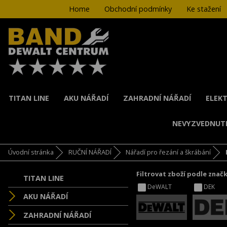
Home
Obchodní podmínky
Ke stažení
TITAN LINE
AKU NÁŘADÍ
ZAHRADNÍ NÁŘADÍ
ELEKT
NEVYZVEDNUT
Úvodní stránka
RUČNÍ NÁŘADÍ
Nářadí pro řezání a škrábání
Filtrovat zboží podle znač
TITAN LINE
DeWALT
DEK
AKU NÁŘADÍ
ZAHRADNÍ NÁŘADÍ