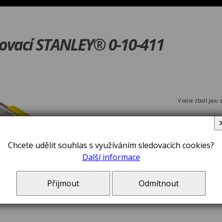
ovací STANLEY® 0-10-411
V ceně zboží jsou 
Chcete udělit souhlas s využíváním sledovacích cookies?
Další informace
Přijmout
Odmítnout
Nůž FatMax®