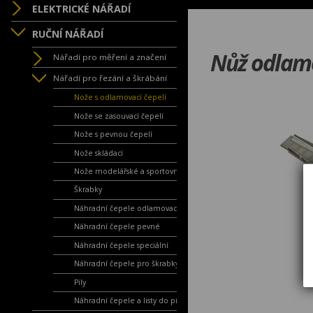
ELEKTRICKÉ NÁŘADÍ
RUČNÍ NÁŘADÍ
Nůž odlam
Nářadí pro měření a značení
Nářadí pro řezání a škrábání
Nože s odlamovací čepelí
Nože se zasouvací čepelí
Nože s pevnou čepelí
Nože skládací
Nože modelářské a sportovní
Škrabky
Náhradní čepele odlamovací
Náhradní čepele pevné
Náhradní čepele speciální
Náhradní čepele pro škrabky
Pily
Náhradní čepele a listy do pil