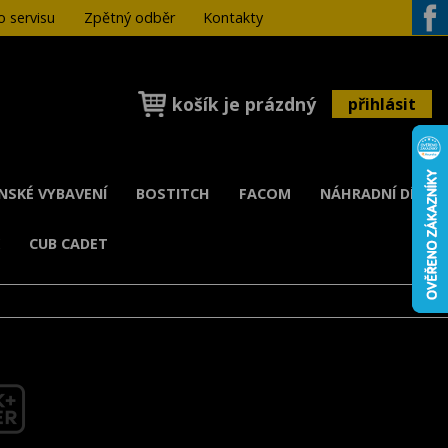
 servisu
Zpětný odběr
Kontakty
Face
košík je prázdný
přihlásit
ENSKÉ VYBAVENÍ
BOSTITCH
FACOM
NÁHRADNÍ DÍLY
K
CUB CADET