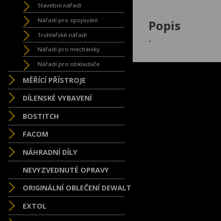
Stavební nářadí
Nářadí pro spojování
Popis
Truhlářské nářadí
-
Nářadí pro mechaniky
Nářadí pro obkladače
MĚŘÍCÍ PŘÍSTROJE
DÍLENSKÉ VYBAVENÍ
BOSTITCH
FACOM
NÁHRADNÍ DÍLY
NEVYZVEDNUTÉ OPRAVY
ORIGINÁLNÍ OBLEČENÍ DEWALT
EXTOL