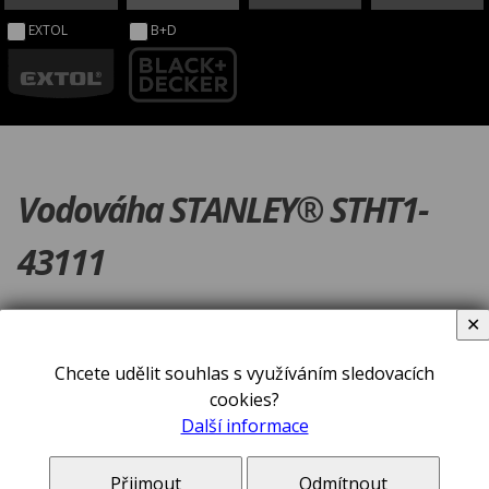
EXTOL
B+D
Vodováha STANLEY® STHT1-
43111
✕
Chcete udělit souhlas s využíváním sledovacích
cookies?
Další informace
Přijmout
Odmítnout