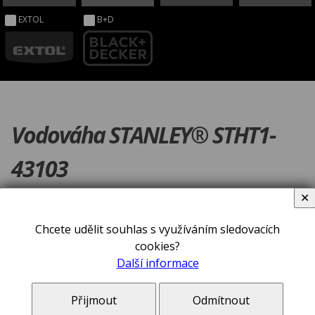
EXTOL
B+D
Vodováha STANLEY® STHT1-
43103
✕
Chcete udělit souhlas s využíváním sledovacích
cookies?
Další informace
Přijmout
Odmítnout