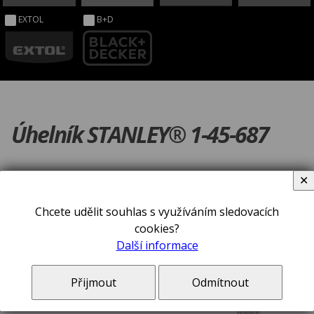
EXTOL
B+D
Úhelník STANLEY® 1-45-687
✕
Chcete udělit souhlas s využíváním sledovacích
cookies?
Další informace
Přijmout
Odmítnout