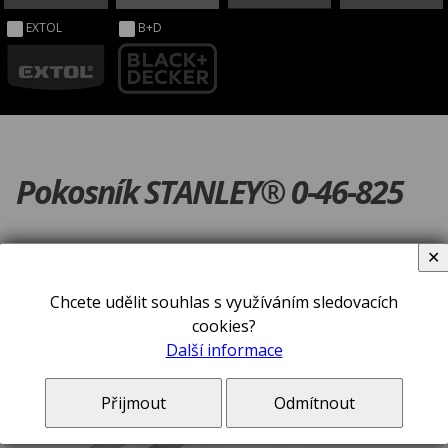
EXTOL
B+D
Pokosník STANLEY® 0-46-825
✕
Chcete udělit souhlas s využíváním sledovacích
cookies?
Další informace
Přijmout
Odmítnout