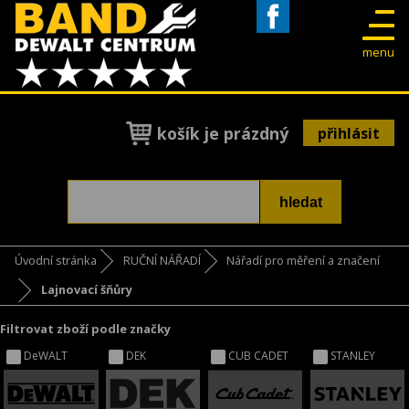
Facebook
menu
košík je prázdný
přihlásit
Úvodní stránka
RUČNÍ NÁŘADÍ
Nářadí pro měření a značení
Lajnovací šňůry
Filtrovat zboží podle značky
DeWALT
DEK
CUB CADET
STANLEY