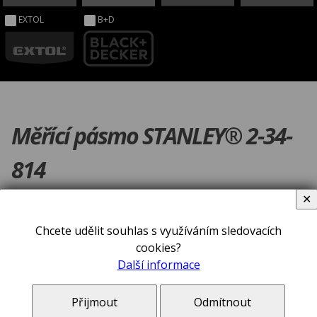
EXTOL
B+D
Měřící pásmo STANLEY® 2-34-
814
✕
Chcete udělit souhlas s využíváním sledovacích
cookies?
Další informace
Přijmout
Odmítnout