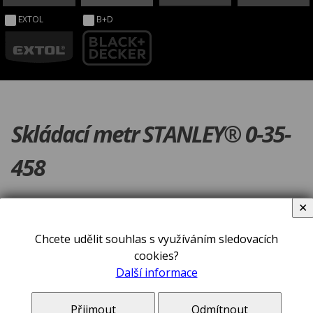
EXTOL
B+D
Skládací metr STANLEY® 0-35-
458
✕
Chcete udělit souhlas s využíváním sledovacích
cookies?
Další informace
Přijmout
Odmítnout