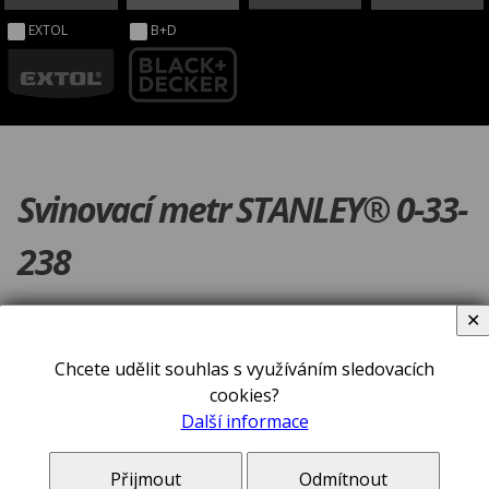
EXTOL
B+D
Svinovací metr STANLEY® 0-33-
238
✕
Chcete udělit souhlas s využíváním sledovacích
cookies?
Další informace
Přijmout
Odmítnout