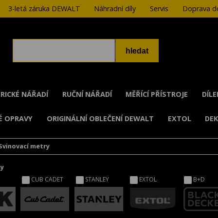
3-letá záruka DEWALT
Náhradní díly
Servis
Doprava do
RICKÉ NÁŘADÍ
RUČNÍ NÁŘADÍ
MĚŘÍCÍ PŘÍSTROJE
DÍL
É OPRAVY
ORIGINÁLNÍ OBLEČENÍ DEWALT
EXTOL
DE
Svinovací metry
ky
CUB CADET
STANLEY
EXTOL
B+D