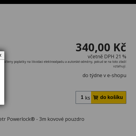
340,00 Kč
✕
včetně DPH 21 %
započteny poplatky na likvidaci elektroodpadu a autorské odměny, pokud se na toto zboží
vztahují.
do týdne v e-shopu
ks
metr Powerlock® - 3m kovové pouzdro