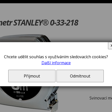
metr STANLEY® 0-33-218
V ceně zboží jsou 
Chcete udělit souhlas s využíváním sledovacích cookies?
Další informace
Přijmout
Odmítnout
Svinovací 