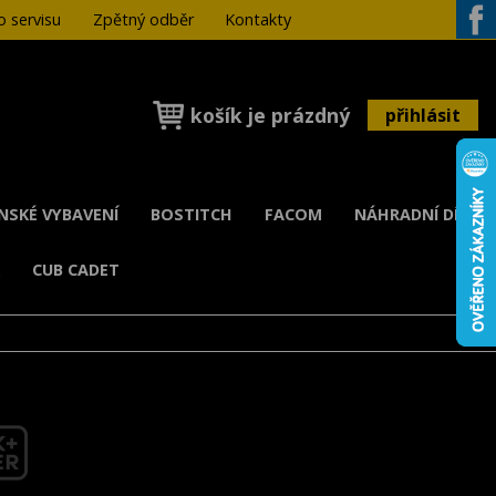
 servisu
Zpětný odběr
Kontakty
Face
košík je prázdný
přihlásit
ENSKÉ VYBAVENÍ
BOSTITCH
FACOM
NÁHRADNÍ DÍLY
K
CUB CADET