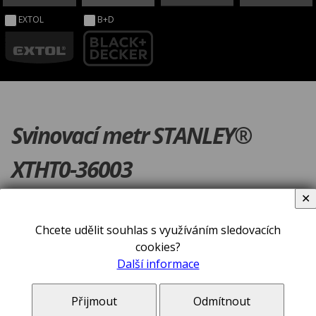
EXTOL
B+D
Svinovací metr STANLEY®
XTHT0-36003
✕
Chcete udělit souhlas s využíváním sledovacích
cookies?
Další informace
Přijmout
Odmítnout