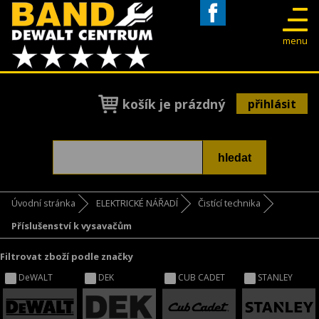
Facebook
menu
košík je prázdný
přihlásit
Úvodní stránka
ELEKTRICKÉ NÁŘADÍ
Čistící technika
Příslušenství k vysavačům
Filtrovat zboží podle značky
DeWALT
DEK
CUB CADET
STANLEY