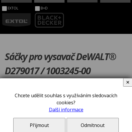
EXTOL
B+D
Sáčky pro vysavač DeWALT®
D279017 / 1003245-00
✕
Chcete udělit souhlas s využíváním sledovacích
cookies?
Další informace
Přijmout
Odmítnout