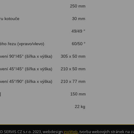
kotouče 250 mm
cího otvoru kotouče 30 mm
šikmých řezů 49/49 °
osového řezu (vpravo/vlevo) 60/50 °
tavení 90°/45° (šířka x výška) 305 x 50 mm
tavení 45°/45° (šířka x výška) 210 x 50 mm
tavení 45°/90° (šířka x výška) 210 x 77 mm
ka řezu [pily] 150 mm
nost 22 kg
 SERVIS CZ s.r.o. 2023, webdesign
inoWeb
, tvorba webových stránek na 