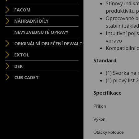
Stínový indiká
FACOM
produktivitu 
Opracované boč
NÁHRADNÍ DÍLY
stabilní zákla
NEVYZVEDNUTÉ OPRAVY
Intuitivní po
vpravo
ORIGINÁLNÍ OBLEČENÍ DEWALT
Kompatibilní o
EXTOL
Standard
DEK
(1) Svorka na 
CUB CADET
(1) pilový lis
Specifikace
Přík
Výk
Otáčky ko