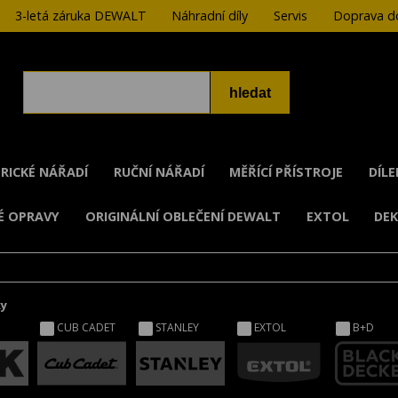
3-letá záruka DEWALT
Náhradní díly
Servis
Doprava do
RICKÉ NÁŘADÍ
RUČNÍ NÁŘADÍ
MĚŘÍCÍ PŘÍSTROJE
DÍL
É OPRAVY
ORIGINÁLNÍ OBLEČENÍ DEWALT
EXTOL
DE
ky
CUB CADET
STANLEY
EXTOL
B+D