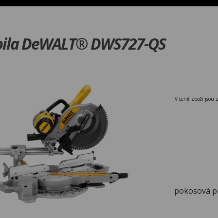
pila DeWALT® DWS727-QS
V ceně zboží jsou 
pokosová pi