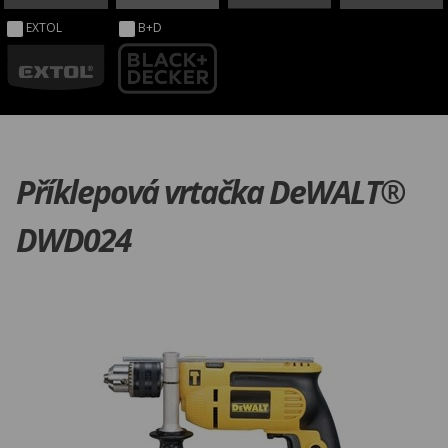
EXTOL
B+D
Příklepová vrtačka DeWALT®
DWD024