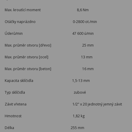
Max. kroutící moment 8,6 Nm
Otáčky naprázdno 0-2800 ot./min
Úderů/min 47 600 ú/min
Max. průměr otvoru [dřevo] 25 mm
Max. průměr otvoru [ocel] 13 mm
Max. průměr otvoru [beton] 16 mm
Kapacita sklíčidla 1,5-13 mm
Typ sklíčidla zubové
Závit vřetena 1/2" x 20 jednotný jemný závit
Hmotnost 1,82 kg
Délka 255 mm