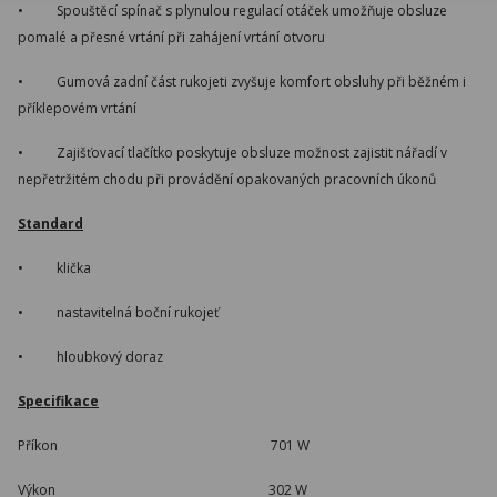
• Spouštěcí spínač s plynulou regulací otáček umožňuje obsluze
pomalé a přesné vrtání při zahájení vrtání otvoru
• Gumová zadní část rukojeti zvyšuje komfort obsluhy při běžném i
příklepovém vrtání
• Zajišťovací tlačítko poskytuje obsluze možnost zajistit nářadí v
nepřetržitém chodu při provádění opakovaných pracovních úkonů
Standard
• klička
• nastavitelná boční rukojeť
• hloubkový doraz
Specifikace
Příkon 701 W
Výkon 302 W