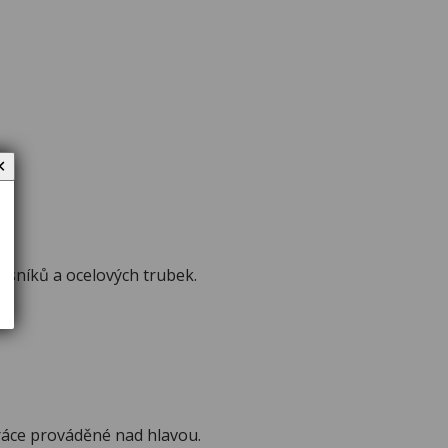
✕
osníků a ocelových trubek.
ráce prováděné nad hlavou.