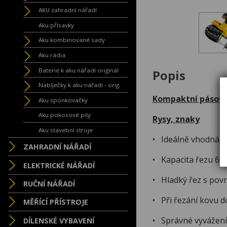
AKU zahradní nářadí
Aku přísavky
Aku kombinované sady
Aku rádia
Baterie k aku nářadí originál
Popis
Nabíječky k aku nářadí - orig.
Kompaktní pásová 
Aku sponkovačky
Aku pokosové pily
Rysy, znaky
Aku stavební stroje
• Ideálně vhodná pr
ZAHRADNÍ NÁŘADÍ
• Kapacita řezu 63
ELEKTRICKÉ NÁŘADÍ
• Hladký řez s pov
RUČNÍ NÁŘADÍ
• Při řezání kovu 
MĚŘÍCÍ PŘÍSTROJE
• Správné vyvážení
DÍLENSKÉ VYBAVENÍ