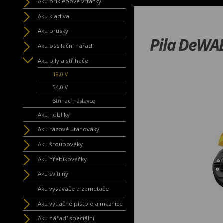
Aku příklepové vrtačky
Aku kladiva
Aku brusky
Pila DeWA
Aku oscilační nářadí
Aku pily a střihače
18,0 V
54,0 V
Střihací nástavce
Aku hoblíky
Aku rázové utahováky
Aku šroubováky
Aku hřebíkovačky
Aku svítilny
Aku vysavače a zametače
Aku výtlačné pistole a maznice
Aku nářadí speciální