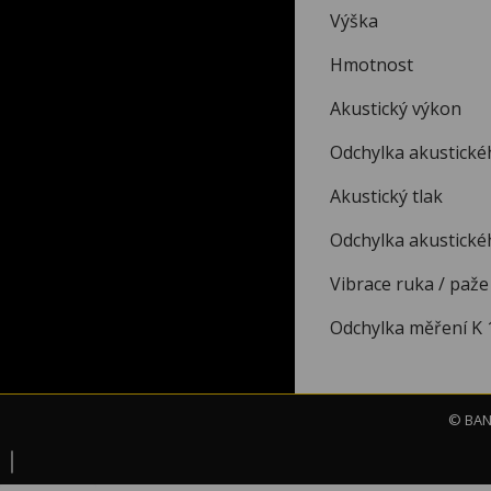
Výšk
Hmotn
Akustick
Odchylka aku
Akustick
Odchylka ak
Vibrace ruk
Odchylka měře
© BAND