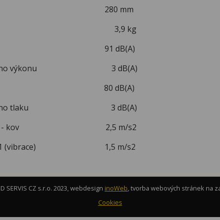
a 280 mm
ost 3,9 kg
ý výkon 91 dB(A)
stického výkonu 3 dB(A)
ý tlak 80 dB(A)
ustického tlaku 3 dB(A)
a / paže - kov 2,5 m/s2
ní K 1 (vibrace) 1,5 m/s2
 SERVIS CZ s.r.o. 2023, webdesign
inoWeb
, tvorba webových stránek na 
Cookies