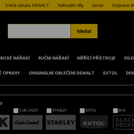
3-letá záruka DEWALT
Náhradní díly
Servis
Doprava do
RICKÉ NÁŘADÍ
RUČNÍ NÁŘADÍ
MĚŘÍCÍ PŘÍSTROJE
DÍL
É OPRAVY
ORIGINÁLNÍ OBLEČENÍ DEWALT
EXTOL
DE
ky
CUB CADET
STANLEY
EXTOL
B+D