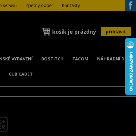
 servisu
Zpětný odběr
Kontakty
Face
košík je prázdný
přihlásit
ENSKÉ VYBAVENÍ
BOSTITCH
FACOM
NÁHRADNÍ DÍLY
K
CUB CADET