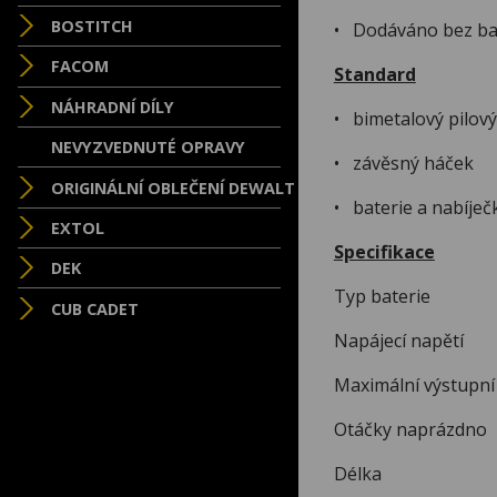
BOSTITCH
• Dodáváno bez bat
FACOM
Standard
NÁHRADNÍ DÍLY
• bimetalový pilový 
NEVYZVEDNUTÉ OPRAVY
• závěsný háček
ORIGINÁLNÍ OBLEČENÍ DEWALT
• baterie a nabíje
EXTOL
Specifikace
DEK
Typ bat
CUB CADET
Napájec
Maximální 
Otáčky n
Délk