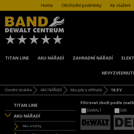
Home
Obchodní podmínky
Ke stažení
TITAN LINE
AKU NÁŘADÍ
ZAHRADNÍ NÁŘADÍ
ELEKT
NEVYZVEDNUT
Úvodní stránka
AKU NÁŘADÍ
Aku pily a střihače
18,0 V
Filtrovat zboží podle znač
TITAN LINE
DeWALT
DEK
AKU NÁŘADÍ
Aku vrtačky