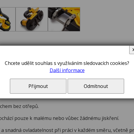
pila 18 V XR Li-Ion – DCS371N
Chcete udělit souhlas s využíváním sledovacích cookies?
Další informace
o délkové řezy kovových obrobků, včetně závitových tyčí, n
Přijmout
Odmítnout
 mm umožňuje řezání trubek až do průměru 50 mm nebo 2".
rchem bez otřepů.
dochází pouze k malému nebo vůbec žádnému jiskření.
 a snadná ovladatelnost při práci v každém směru, včetně p