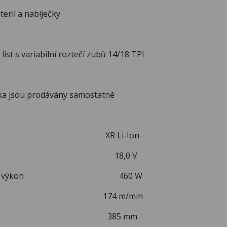
erií a nabíječky
list s variabilní roztečí zubů 14/18 TPI
čka jsou prodávány samostatně
erie XR Li-Ion
í napětí 18,0 V
výstupní výkon 460 W
aprázdno 174 m/min
a 385 mm