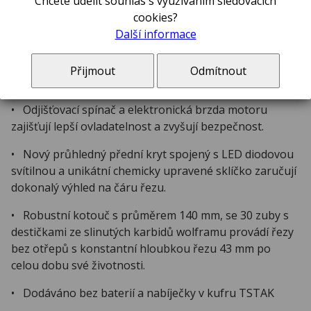
Chcete udělit souhlas s využíváním sledovacích
cookies?
• Mimořádně odolná konstrukce nářadí s ocelovou
Další informace
patkou, která odolá náročným podmínkám na
staveništi.
Přijmout
Odmítnout
• Inteligentní spouštěcí spínač.
• Odjišťovací spínač a elektronická brzda motoru
zajišťují lepší ovladatelnost a zvyšují bezpečnost.
• Nový průhledný přední kryt spojený s LED diodovou
svítilnou a unikátní chemicky upravené sklíčko zaručují
dokonalý výhled na čáru řezu.
• Robustní kotouč s průměrem 140 mm, se 30 zuby s
destičkami ze slinutých karbidů wolframu provádí řezy
bez otřepů s konstantní hloubkou řezu 43 mm po
celou dobu své životnosti.
• Dodáváno bez baterií a nabíječky v kufru TSTAK