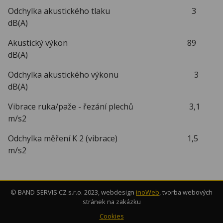
Odchylka akustického tlaku 3
dB(A)
Akustický výkon 89
dB(A)
Odchylka akustického výkonu 3
dB(A)
Vibrace ruka/paže - řezání plechů 3,1
m/s2
Odchylka měření K 2 (vibrace) 1,5
m/s2
© BAND SERVIS CZ s.r.o. 2023, webdesign
inoWeb
, tvorba webových
stránek na zakázku
Cookies