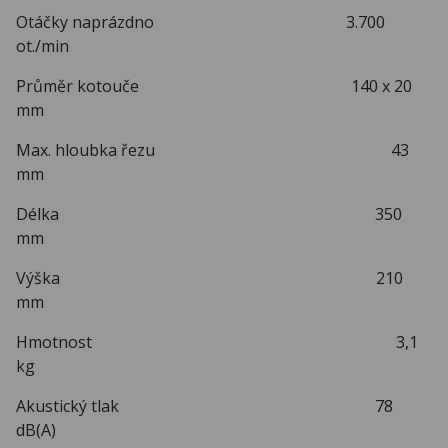
Otáčky naprázdno 3.700
ot./min
Průměr kotouče 140 x 20
mm
Max. hloubka řezu 43
mm
Délka 350
mm
Výška 210
mm
Hmotnost 3,1
kg
Akustický tlak 78
dB(A)