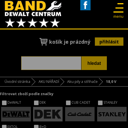
Facebook
menu
košík je prázdný
přihlásit
Úvodní stránka
AKU NÁŘADÍ
Aku pily a střihače
18,0 V
Filtrovat zboží podle značky
DeWALT
DEK
CUB CADET
STANLEY
EXTOL
B+D