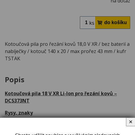
na dotaz
ks
Kotoučová pila pro řezání kovů 18,0 V XR / bez baterií a
nabíječky / kotouč 140 x 20 / max prořez 43 mm / kufr
TSTAK
Popis
Kotoučová pila 18 V XR Li-Ion pro řezání kovů –
DCS373NT
Rysy, znaky
✕
• Ergonomická nastavitelná rukojeť s gumovým
povrchem optimalizuje komfort obsluhy.