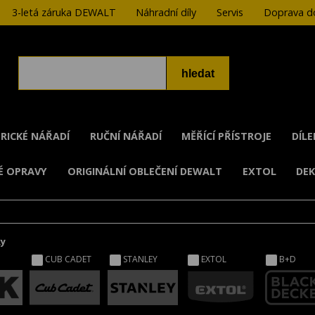
3-letá záruka DEWALT
Náhradní díly
Servis
Doprava do
RICKÉ NÁŘADÍ
RUČNÍ NÁŘADÍ
MĚŘÍCÍ PŘÍSTROJE
DÍL
É OPRAVY
ORIGINÁLNÍ OBLEČENÍ DEWALT
EXTOL
DE
ky
CUB CADET
STANLEY
EXTOL
B+D