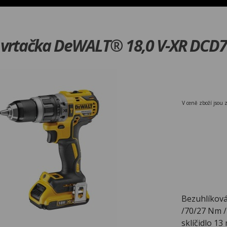
á vrtačka DeWALT® 18,0 V-XR DCD
V ceně zboží jsou 
Bezuhlíková 
/70/27 Nm / 
sklíčidlo 1