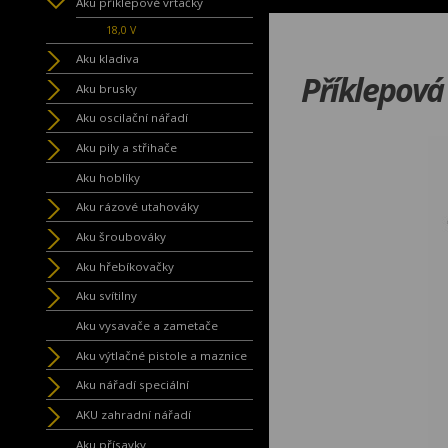
Aku příklepové vrtačky
18,0 V
Aku kladiva
Příklepov
Aku brusky
Aku oscilační nářadí
Aku pily a střihače
Aku hoblíky
Aku rázové utahováky
Aku šroubováky
Aku hřebíkovačky
Aku svítilny
Aku vysavače a zametače
Aku výtlačné pistole a maznice
Aku nářadí speciální
AKU zahradní nářadí
Aku přísavky