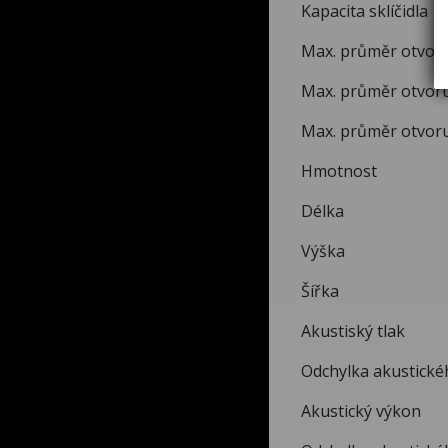
Kapacita s
Max. průmě
Max. průmě
Max. průmě
Hmotn
Délk
Výšk
Šířk
Akustisk
Odchylka ak
Akustický