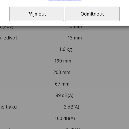
klíčidla 1,5 - 13 mm
Přijmout
Odmítnout
r otvoru [dřevo] 40 mm
r otvoru [kov] 13 mm
r otvoru [zdivo] 13 mm
ost 1,6 kg
a 190 mm
a 203 mm
a 67 mm
ý tlak 89 dB(A)
ustického tlaku 3 dB(A)
 výkon 100 dB(A)