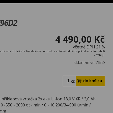
796D2
4 490,00 Kč
včetně DPH 21 %
započteny poplatky na likvidaci elektroodpadu a autorské odměny, pokud se na toto zboží
vztahují.
skladem ve Zlíně
ks
příklepová vrtačka 2x aku Li-Ion 18,0 V XR / 2,0 Ah
0 -550 - 2000 ot - min / 0 - 10 200/34 000 ú/min /
3 mm