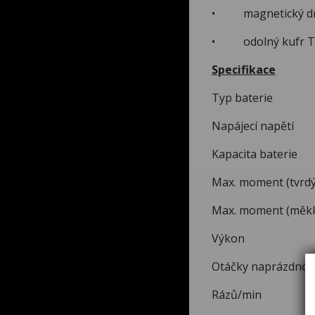
• magnetický drž
• odolný kufr 
Specifikace
Typ bat
Napájec
Kapacita
Max. moment
Max. moment
Výko
Otáčky napr
Rázů/min 