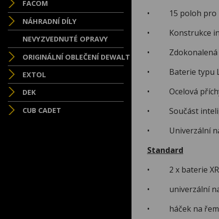
FACOM
• 15 poloh pro na
NÁHRADNÍ DÍLY
• Konstrukce intel
NEVYZVEDNUTÉ OPRAVY
• Zdokonalená erg
ORIGINÁLNÍ OBLEČENÍ DEWALT
• Baterie typu Li-I
EXTOL
• Ocelová příchytk
DEK
CUB CADET
• Součást intelige
• Univerzální nabíj
Standard
• 2 x baterie XR Li
• univerzální na
• háček na řem