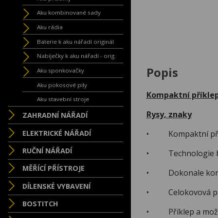
Aku kombinované sady
Aku rádia
Baterie k aku nářadí originál
Nabíječky k aku nářadí - orig.
Popis
Aku sponkovačky
Aku pokosové pily
Kompaktní příkle
Aku stavební stroje
Rysy, znaky
ZAHRADNÍ NÁŘADÍ
ELEKTRICKÉ NÁŘADÍ
• Kompaktní příkle
RUČNÍ NÁŘADÍ
• Technologie bez
MĚŘÍCÍ PŘÍSTROJE
• Dokonale kompak
DÍLENSKÉ VYBAVENÍ
• Celokovová přev
BOSTITCH
• Příklep a možnos