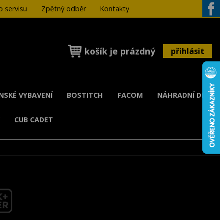
 servisu
Zpětný odběr
Kontakty
Face
košík je prázdný
přihlásit
ENSKÉ VYBAVENÍ
BOSTITCH
FACOM
NÁHRADNÍ DÍLY
K
CUB CADET