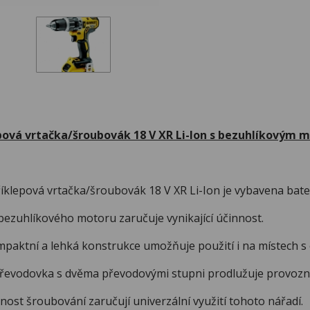
pová vrtačka/šroubovák 18 V XR Li-Ion s bezuhlíkovým
pová vrtačka/šroubovák 18 V XR Li-Ion je vybavena baterií
uhlíkového motoru zaručuje vynikající účinnost.
tní a lehká konstrukce umožňuje použití i na místech s
odovka s dvěma převodovými stupni prodlužuje provozní d
t šroubování zaručují univerzální využití tohoto nářadí.