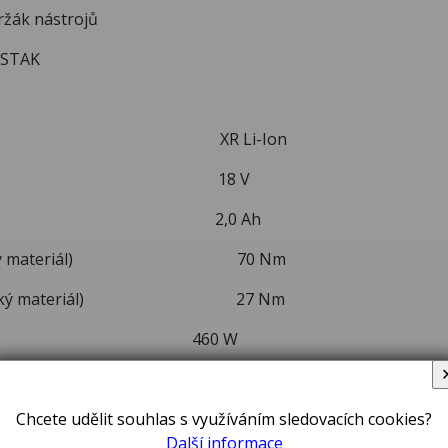
ák nástrojů
TSTAK
erie XR Li-Ion
í napětí 18 V
 baterie 2,0 Ah
 (tvrdý materiál) 70 Nm
 (měkký materiál) 27 Nm
n 460 W
ázdno 0 - 550/2 000 ot./min
Chcete udělit souhlas s využíváním sledovacích cookies?
0 - 9 350/34 000 ú/min
Další informace