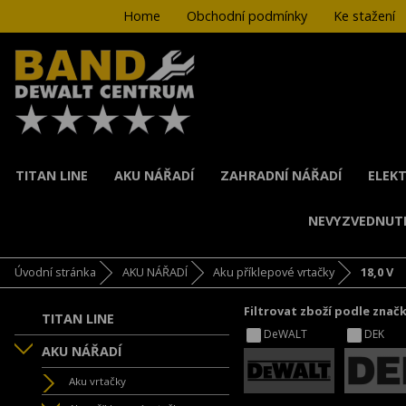
Home
Obchodní podmínky
Ke stažení
TITAN LINE
AKU NÁŘADÍ
ZAHRADNÍ NÁŘADÍ
ELEKT
NEVYZVEDNUT
Úvodní stránka
AKU NÁŘADÍ
Aku příklepové vrtačky
18,0 V
Filtrovat zboží podle znač
TITAN LINE
DeWALT
DEK
AKU NÁŘADÍ
Aku vrtačky