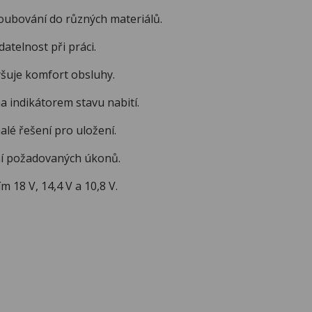
bování do různých materiálů.
telnost při práci.
uje komfort obsluhy.
 indikátorem stavu nabití.
é řešení pro uložení.
ní požadovaných úkonů.
 18 V, 14,4 V a 10,8 V.