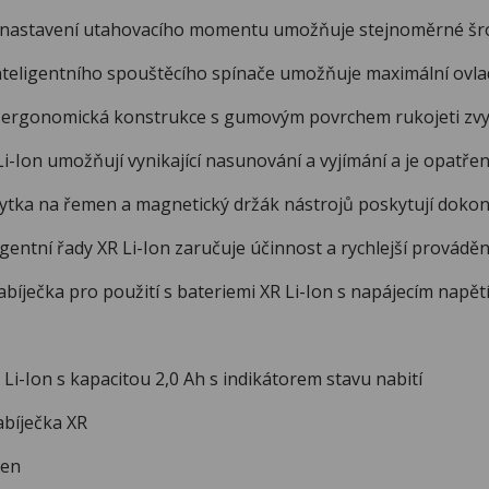
stavení utahovacího momentu umožňuje stejnoměrné šrou
igentního spouštěcího spínače umožňuje maximální ovlada
onomická konstrukce s gumovým povrchem rukojeti zvyš
on umožňují vynikající nasunování a vyjímání a je opatřena
a na řemen a magnetický držák nástrojů poskytují dokonal
ntní řady XR Li-Ion zaručuje účinnost a rychlejší provádě
ečka pro použití s bateriemi XR Li-Ion s napájecím napětím
-Ion s kapacitou 2,0 Ah s indikátorem stavu nabití
bíječka XR
en