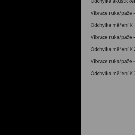
Odchylka aku
Vibrace ruka/p
Odchylka měře
Vibrace ruka/paže
Odchylka měře
Vibrace ruka/paž
Odchylka měře