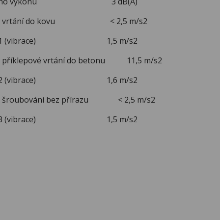
stického výkonu 3 dB(A)
aže - vrtání do kovu < 2,5 m/s2
ní K 1 (vibrace) 1,5 m/s2
 - příklepové vrtání do betonu 11,5 m/s2
ní K 2 (vibrace) 1,6 m/s2
e - šroubování bez přírazu < 2,5 m/s2
ní K 3 (vibrace) 1,5 m/s2