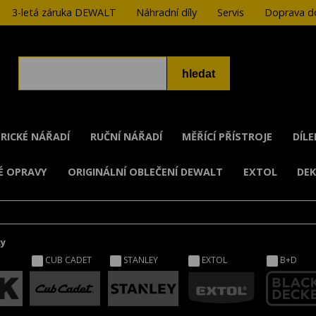
3-letá záruka DEWALT
Náhradní díly
Servis
Doprava do
RICKÉ NÁŘADÍ
RUČNÍ NÁŘADÍ
MĚŘÍCÍ PŘÍSTROJE
DÍL
É OPRAVY
ORIGINÁLNÍ OBLEČENÍ DEWALT
EXTOL
DE
ky
CUB CADET
STANLEY
EXTOL
B+D