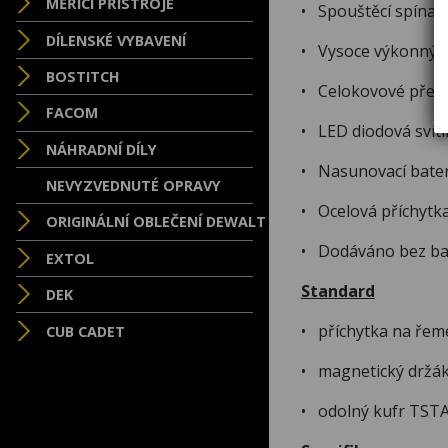
MĚŘÍCÍ PŘÍSTROJE
• Spouštěcí spínač
DÍLENSKÉ VYBAVENÍ
• Vysoce výkonný m
BOSTITCH
• Celokovové převo
FACOM
• LED diodová svítil
NÁHRADNÍ DÍLY
• Nasunovací bater
NEVYZVEDNUTÉ OPRAVY
• Ocelová příchytka
ORIGINÁLNÍ OBLEČENÍ DEWALT
• Dodáváno bez bate
EXTOL
Standard
DEK
• příchytka na řem
CUB CADET
• magnetický držák
• odolný kufr TSTAK