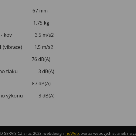
 67 mm
t 1,75 kg
paže - kov 3.5 m/s2
 1 (vibrace) 1.5 m/s2
tlak 76 dB(A)
ckého tlaku 3 dB(A)
ýkon 87 dB(A)
ckého výkonu 3 dB(A)
 SERVIS CZ s.r.o. 2023, webdesign
inoWeb
, tvorba webových stránek na 