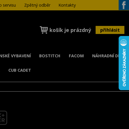
 servisu
Zpětný odběr
Kontakty
Face
košík je prázdný
přihlásit
ENSKÉ VYBAVENÍ
BOSTITCH
FACOM
NÁHRADNÍ DÍLY
K
CUB CADET