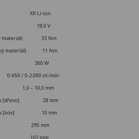
ie XR Li-Ion
apětí 18,0 V
rdý materiál) 33 Nm
kký materiál) 11 Nm
 360 W
0-650 / 0-2.000 ot./min
idla 1,0 – 10,0 mm
voru [dřevo] 28 mm
tvoru [kov] 10 mm
 295 mm
 102 mm