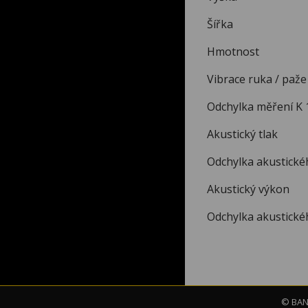
Šířka
Hmotnos
Vibrace ruka / 
Odchylka měření K
Akustický 
Odchylka akusti
Akustický v
Odchylka akusti
© BAND