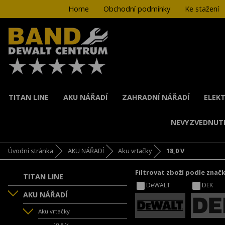
Home
Obchodní podmínky
Ke stažení
TITAN LINE
AKU NÁŘADÍ
ZAHRADNÍ NÁŘADÍ
ELEKT
NEVYZVEDNUT
Úvodní stránka
AKU NÁŘADÍ
Aku vrtačky
18,0 V
Filtrovat zboží podle znač
TITAN LINE
DeWALT
DEK
AKU NÁŘADÍ
Aku vrtačky