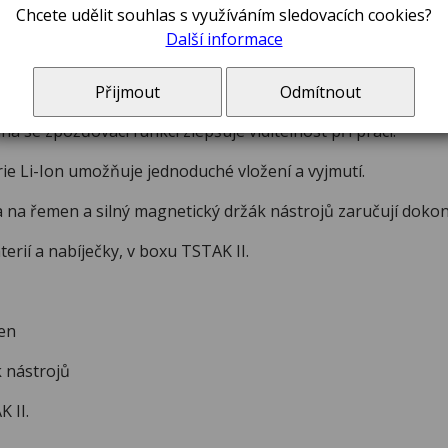
 zaručuje komfort a pohodlnou obsluhu, protože uživateli u
Chcete udělit souhlas s využíváním sledovacích cookies?
Další informace
otor chlazený ventilátorem zaručuje maximální výkon a odo
dy a pravoúhlá převodovka zaručují účinný přenos výkonu a 
Přijmout
Odmítnout
na se zpožďovací funkcí zlepšuje viditelnost při práci.
ie Li-Ion umožňuje jednoduché vložení a vyjmutí.
 na řemen a silný magnetický držák nástrojů zaručují dokon
rií a nabíječky, v boxu TSTAK II.
en
 nástrojů
 II.