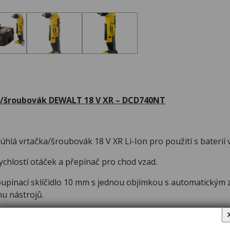
a/šroubovák DEWALT 18 V XR – DCD740NT
lá vrtačka/šroubovák 18 V XR Li-Ion pro použití s baterií vy
chlostí otáček a přepínač pro chod vzad.
upínací sklíčidlo 10 mm s jednou objímkou s automatickým 
u nástrojů.
jeť a její gumový povrch zaručují dokonalý komfort obsluhy