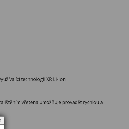
užívající technologii XR Li-Ion
zajištěním vřetena umožňuje provádět rychlou a
✕
.