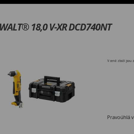
eWALT® 18,0 V-XR DCD740NT
V ceně zboží jsou 
Pravoúhlá vr