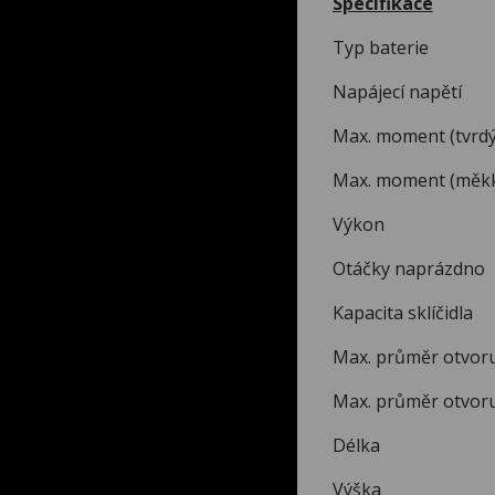
Specifikace
Typ bater
Napájecí n
Max. moment (tv
Max. moment (mě
Výkon
Otáčky naprázdno 
Kapacita sklíč
Max. průměr ot
Max. průměr o
Délka
Výška