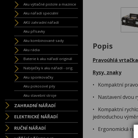
Aku výtlačné pistole a maznice
Aku nářadí speciální
AKU zahradní nářadí
Aku přísavky
Aku kombinované sady
Popis
Aku rádia
Baterie k aku nářadí originál
Pravoúhlá vrtačk
Nabíječky k aku nářadí - orig.
Rysy, znaky
Aku sponkovačky
• Kompaktní pravoúh
Aku pokosové pily
Aku stavební stroje
• Nastavení dvou ry
ZAHRADNÍ NÁŘADÍ
• Kompaktní rychlo
jednoduchou výměn
ELEKTRICKÉ NÁŘADÍ
RUČNÍ NÁŘADÍ
• Ergonomická ruko