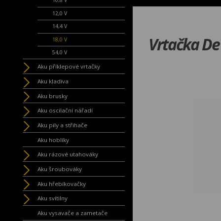
10,8 V
12,0 V
14,4 V
Vrtačka D
18,0 V
54,0 V
Aku příklepové vrtačky
Aku kladiva
Aku brusky
Aku oscilační nářadí
Aku pily a střihače
Aku hoblíky
Aku rázové utahováky
Aku šroubováky
Aku hřebíkovačky
Aku svítilny
Aku vysavače a zametače